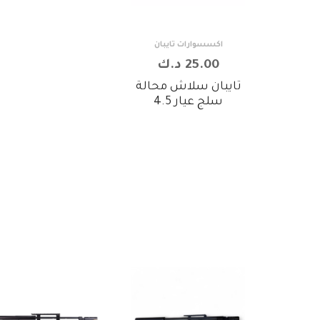
اكسسوارات تايبان
25.00 د.ك
تايبان سلاش محالة
سلج عيار 4.5