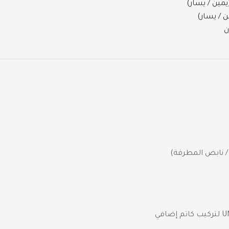
ن / يسار)
ن
 نابض المطرقة)