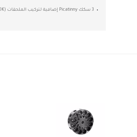
3 سكك Picatinny إضافية لتركيب الملحقات (M-LOK / جانبية وسفلية)