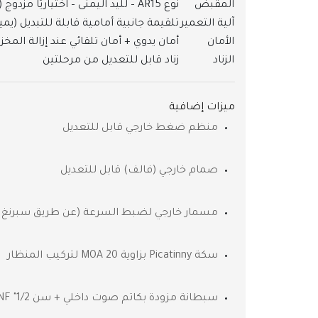
المقبض
نوع AR15 – لليد اليمنى – اختياريًا مزدوج (يمين / يسار)
آلية التعمير
تلقيمة جانبية أمامية قابلة للتبديل (يمي
الأمان
أمان يدوي + أمان تلقائي عند إزالة المخز
الزناد
زناد قابل للتعديل من مرحلتين
ميزات إضافية
منظم ضغط خارجي قابل للتعديل
صمام خارجي (فالف) قابل للتعديل
مسمار خارجي لضبط السرعة (عن طريق سبرنغ /
سكة Picatinny بزاوية 20 MOA لتركيب المنظار
سبطانة مزودة بكاتم صوت داخلي + سن 1/2" UNF لتركيب كاتم إضافي