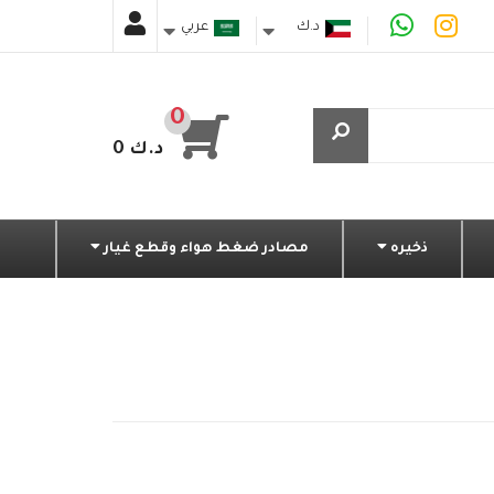
د.ك
عربي
دينار كويتي
0
0 د.ك
ذخيره
مصادر ضغط هواء وقطع غيار