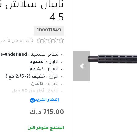
4.5
100011849
0 نجوم من 0 تقييمات
نظام البندقية :
ue-undefined
اللون :
الاسود
العيار :
4.5 مم
الوزن :
خفيف (2~2.75 كغ )
البراند :
تايبان
القوة :
أكثر من 50 جول
وزن المنتج :
2,800 gram
إظهار المزيد
715.00 د.ك
المنتج متوفر الآن