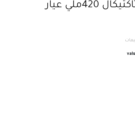
تايبان سلاش تاكتيكال 420ملي عيار
val