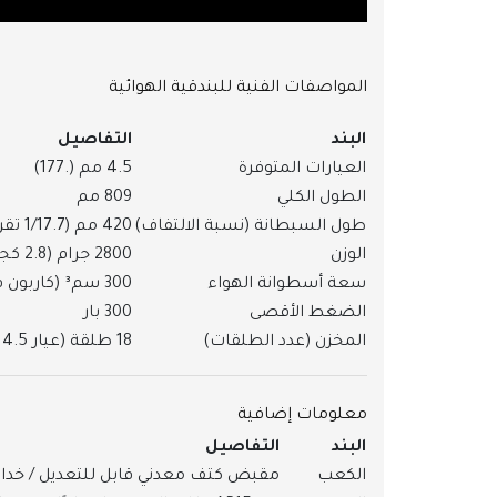
المواصفات الفنية للبندقية الهوائية
البند
التفاصيل
العيارات المتوفرة
4.5 مم (.177)
الطول الكلي
809 مم
طول السبطانة (نسبة الالتفاف)
420 مم (1/17.7 تقريبًا)
الوزن
2800 جرام (2.8 كجم)
سعة أسطوانة الهواء
300 سم³ (كاربون فايبر)
الضغط الأقصى
300 بار
المخزن (عدد الطلقات)
18 طلقة (عيار 4.5 مم)
معلومات إضافية
البند
التفاصيل
الكعب
مقبض كتف معدني قابل للتعديل / خدادة قا