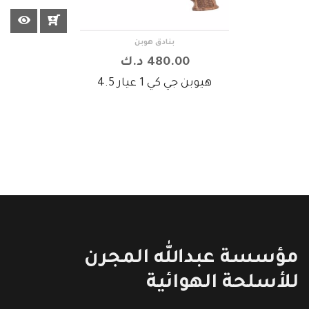
بنادق هوبن
480.00 د.ك
هيوبن جي كي 1 عيار 4.5
مؤسسة عبدالله المجرن
للأسلحة الهوائية