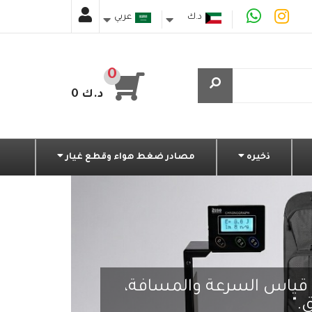
د.ك
عربي
دينار كويتي
0
0 د.ك
ذخيره
مصادر ضغط هواء وقطع غيار
 قياس السرعة والمسافة،
."