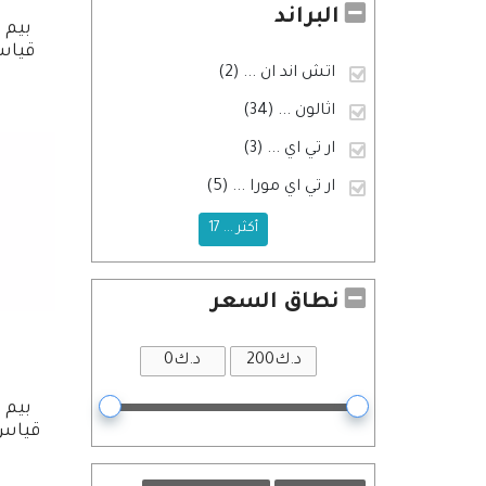
البراند
بيم 
قياس x 8mm
اتش اند ان
... (2)
اثالون
... (34)
ار تي اي
... (3)
ار تي اي مورا
... (5)
أكثر ... 17
نطاق السعر
بيم 
قياس  x 14mm