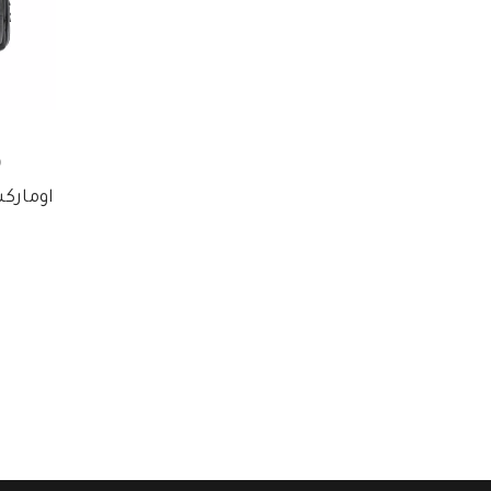
0
اومارك