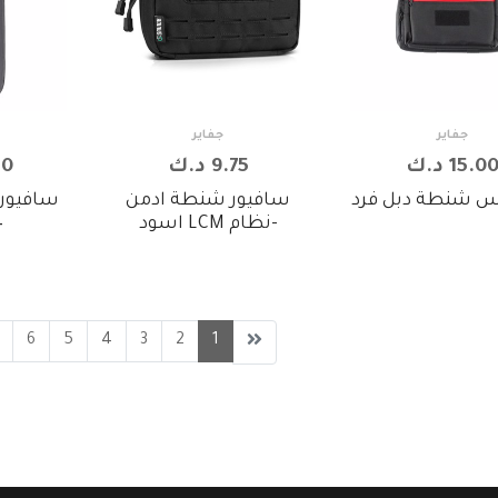
جفاير
جفاير
15.0 د.ك
9.75 د.ك
.50
س شنطة دبل فرد
سافيور شنطة ادمن
سافيور 
-نظام LCM اسود
34
6
5
4
3
2
1