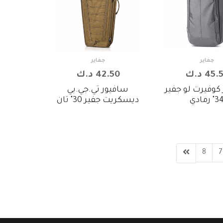
جفاير
جفاير
45 د.ك
42.50 د.ك
كوفيرت لو جفير
سافيور تي.جي.بي
" رمادي
ديسكريت جفير 30" تان
8
7