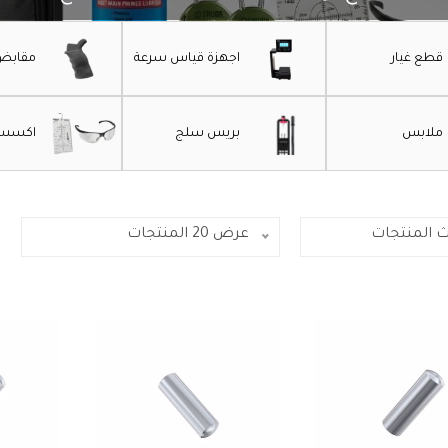
قطع غيار
اجهزة قياس سرعة
مقابض
ملابس
بريس سلج
اكسسوا
ث المنتجات
عرض 20 المنتجات