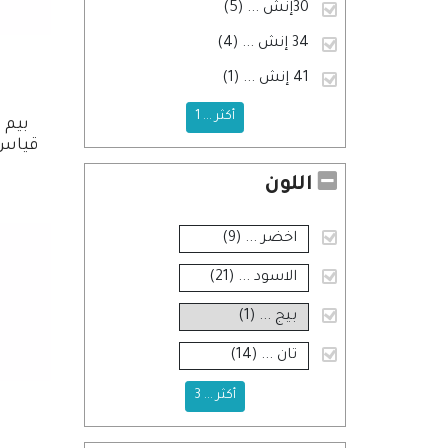
30إنش
... (5)
34 إنش
... (4)
41 إنش
... (1)
أكثر ... 1
بيم 
قياس mm x 6mm
اللون
اخضر
... (9)
الاسود
... (21)
بيج
... (1)
تان
... (14)
أكثر ... 3