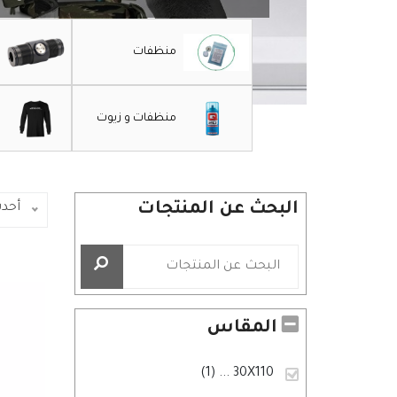
منظفات
منظفات و زيوت
البحث عن المنتجات
أحد
المقاس
... (1)
30X110