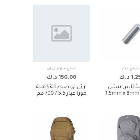
قطع غيار
قطع غيار ار تي اي
1.2 د.ك
150.00 د.ك
تانلس ستيل
ار تي اي صبطانة كاملة
مورا عيار 5.5 / 700 مم