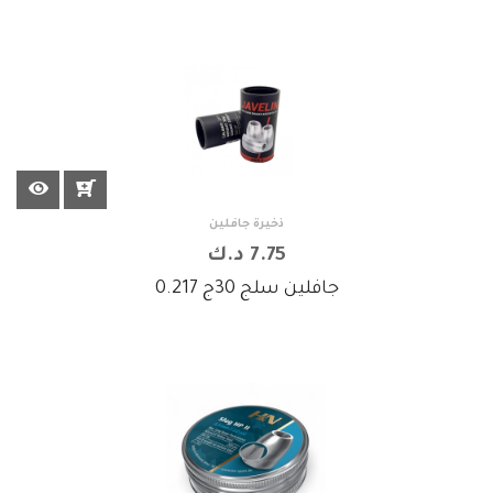
ذخيرة جافلين
7.75 د.ك
جافلين سلج 30ج 0.217