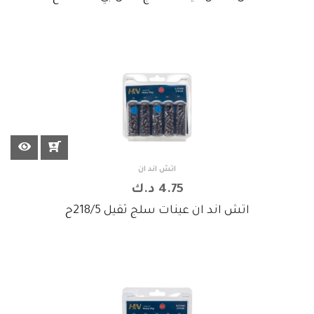
اتش اند ان
4.75 د.ك
اتش اند ان عينات سلج ثقيل 218/5ح