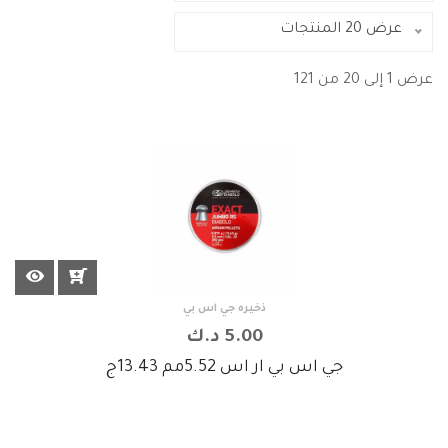
عرض 20 المنتجات
عرض 1 إلى 20 من 121
ذخيره جي اس بي
5.00 د.ك
جي اس بي ار اس 5.52مم 13.43ج