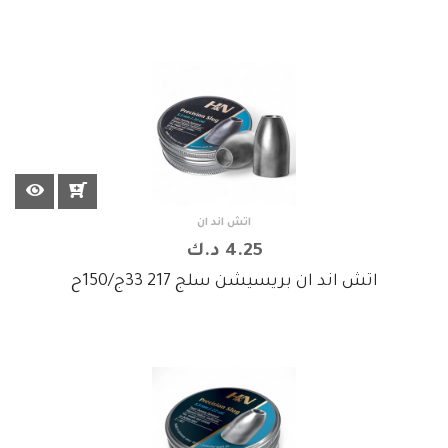
اتش اند ان
4.25 د.ك
اتش اند ان بريسيشن سلج 217 33ج/150ح