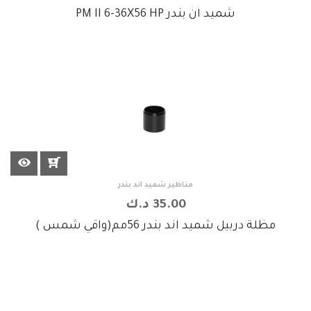
شميد ان بندر PM II 6-36X56 HP
مناظير شميد اند بندر
35.00 د.ك
مظلة دربيل شميد اند بندر 56مم(واقي شمس )