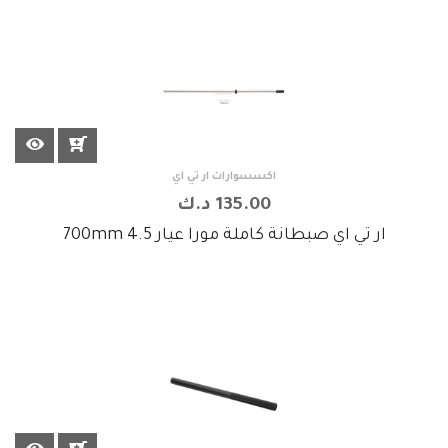
اكسسوارات ار تي اي
135.00 د.ك
ار تي اي صبطانة كاملة مورا عيار 4.5 700mm