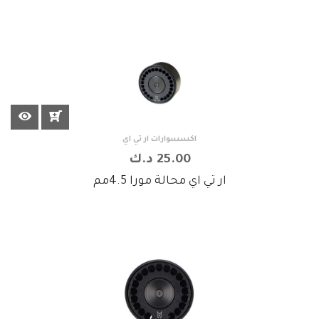
اكسسوارات ار تي اي
25.00 د.ك
ار تي اي محالة مورا 4.5مم