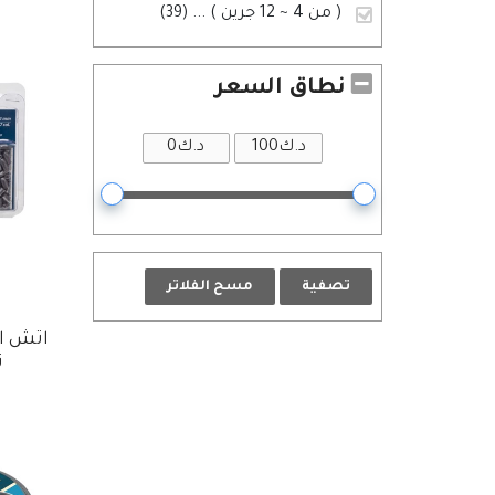
( من 4 ~ 12 جرين )
... (39)
نطاق السعر
تصفية
مسح الفلاتر
اتش ان
ث