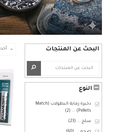
البحث عن المنتجات
أحد
النوع
ذخيرة رماية البطولات (Match
... (2)
Pellets)
سلج
... (23)
صجم
... (60)