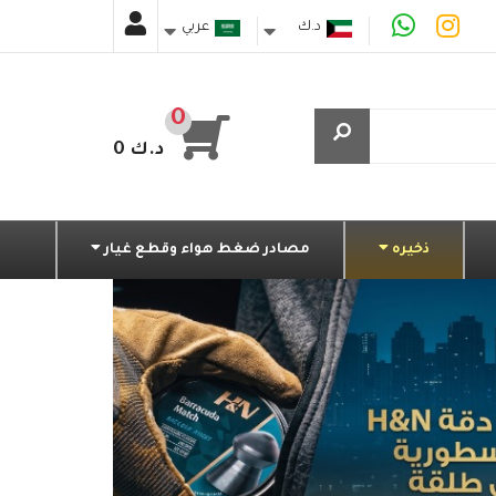
د.ك
عربي
دينار كويتي
0
0 د.ك
ذخيره
مصادر ضغط هواء وقطع غيار