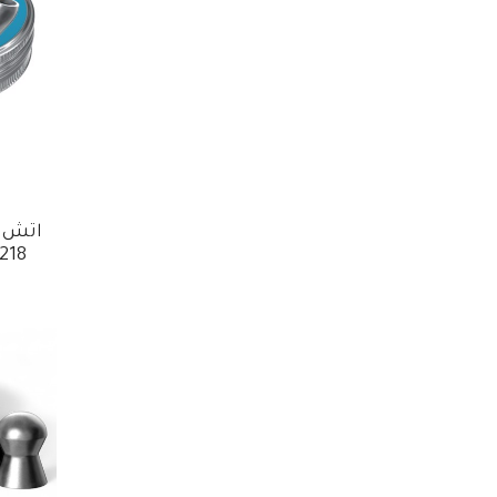
اتش ا
0.218 40ج