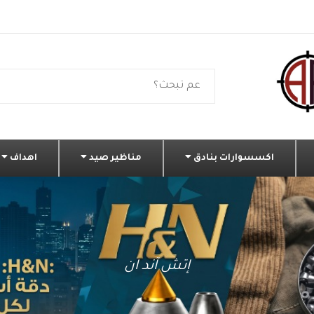
اكسسوارات بنادق
مناظير صيد
اهداف
إتش آند ان