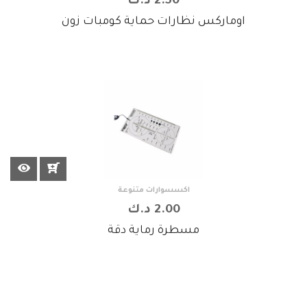
2.50 د.ك
اوماركس نظارات حماية كومبات زون
اكسسوارات متنوعة
2.00 د.ك
مسطرة رماية دقة