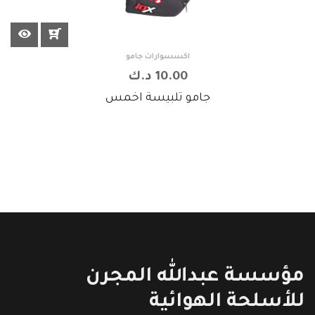
اكسسوارات جامو
10.00 د.ك
جامو تلبيسة اخمس
مؤسسة عبدالله المجرن
للأسلحة الهوائية