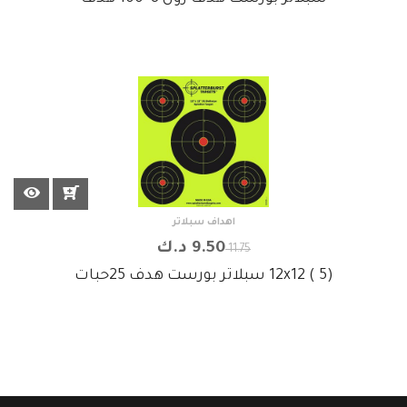
اهداف سبلاتر
9.50 د.ك
11.75
12x12 ( 5) سبلاتر بورست هدف 25حبات