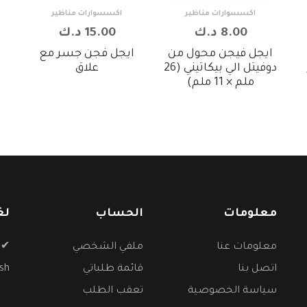
اكسسوارات مناظير
اكسسوارات مناظير
8.00 د.ك
15.00 د.ك
ايجل فيجن محول من
ايجل فجن جسر مع
دوفيتل الي بيكاتيني (26
علاق
ملم × 11 ملم)
معلومات
الحساب
لغ
معلومات عنا
ملفي الشخصي
✔
اتصل بنا
قائمة طلباتي
ish
سياسة الخصوصية
تعقب الطلب