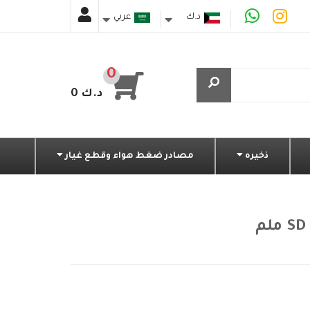
د.ك
عربي
دينار كويتي
0
0 د.ك
ذخيره
مصادر ضغط هواء وقطع غيار