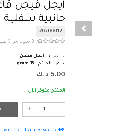
ايجل فيجن قاع
جانبية سفلية – SD 1x26 م
20200012
0 نجوم من 0 تقييمات
البراند :
ايجل فيجن
وزن المنتج :
15 gram
5.00 د.ك
المنتج متوفر الآن
-
+
أ
مشاهدة منتجات مشابهة