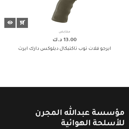
مقابض
13.00 د.ك
ايرجو فلات توب تاكتيكال ديلوكس دارك ايرث
مؤسسة عبدالله المجرن
للأسلحة الهوائية