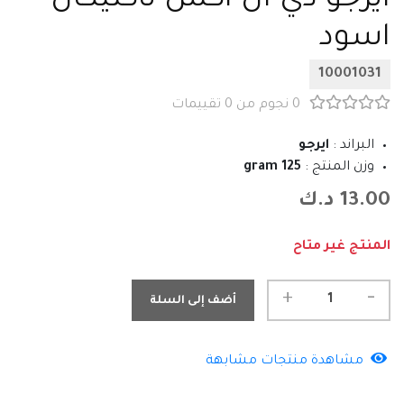
ايرجو دي ال اكس تاكتيكال
اسود
10001031
0 نجوم من 0 تقييمات
البراند :
ايرجو
وزن المنتج :
125 gram
13.00 د.ك
المنتج غير متاح
-
+
أضف إلى السلة
مشاهدة منتجات مشابهة