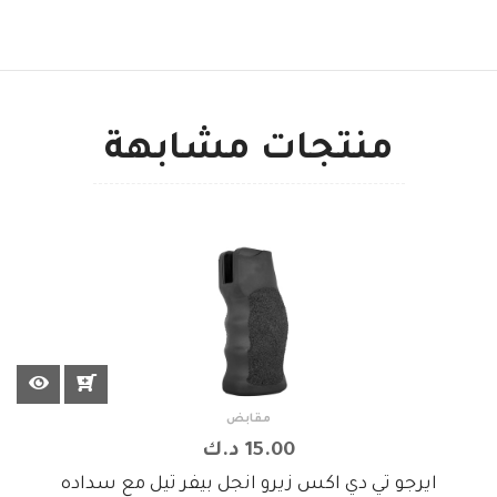
منتجات مشابهة
مقابض
15.00 د.ك
ايرجو تي دي اكس زيرو انجل بيفر تيل مع سداده