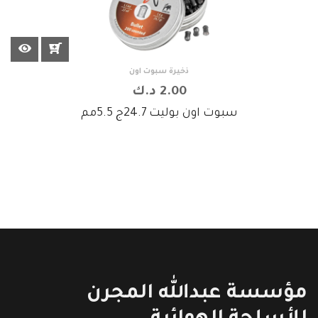
ذخيرة سبوت اون
2.00 د.ك
سبوت اون بوليت 24.7ج 5.5مم
مؤسسة عبدالله المجرن