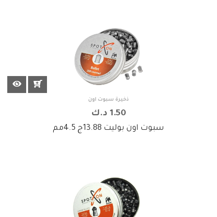
×
رة سبوت اون
ذخيرة سبوت اون
1.50 د.ك
سبوت اون بوليت 13.88ج 4.5مم