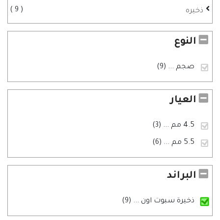
9
ذخيره
النوع
صجم
... (9)
العيار
4.5 مم
... (3)
5.5 مم
... (6)
البراند
ذخيرة سبوت اون
... (9)