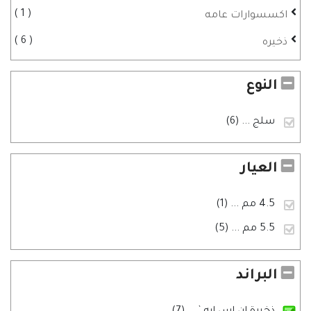
1
اكسسوارات عامه
6
ذخيره
النوع
سلج
... (6)
العيار
4.5 مم
... (1)
5.5 مم
... (5)
البراند