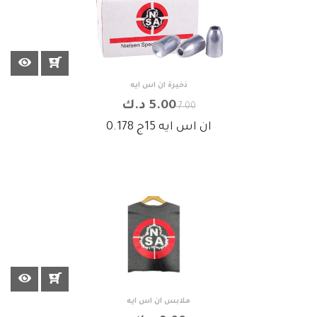
ذخيرة ان اس ايه
5.00 د.ك
7.00
ان اس ايه 15ج 0.178
ملابس ان اس ايه