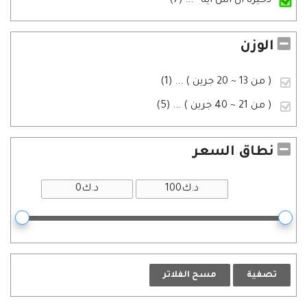
ذخيرة ان اس ايه `
... (7)
الوزن
( من 13 ~ 20 جرين )
... (1)
( من 21 ~ 40 جرين )
... (5)
نطاق السعر
تصفية
مسح الفلاتر