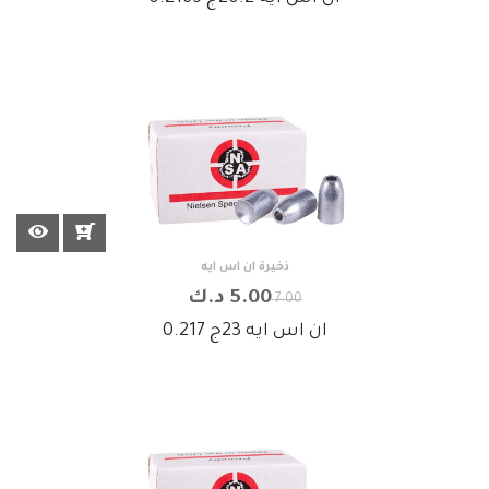
×
 ان اس ايه `
ذخيرة ان اس ايه
5.00 د.ك
7.00
ان اس ايه 23ج 0.217