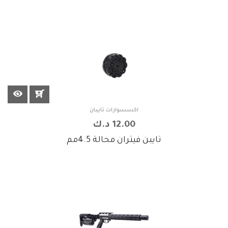
اكسسوارات تايبان
12.00 د.ك
تايبن فيتران محالة 4.5مم