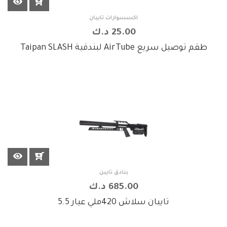
اكسسوارات تايبان
25.00 د.ك
طقم توصيل سريع AirTube لبندقية Taipan SLASH
بنادق تايبن
685.00 د.ك
تايبان سلاش 420ملي عيار 5.5
×