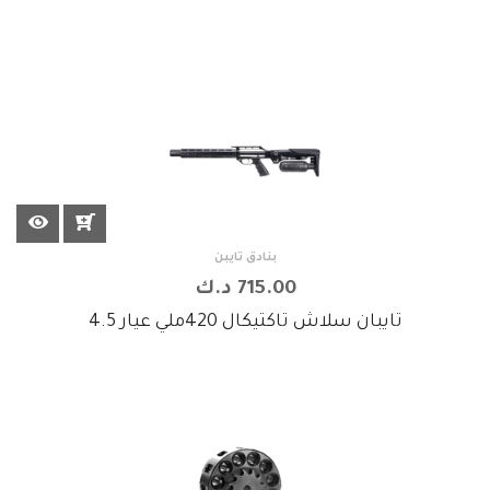
بنادق تايبن
715.00 د.ك
تايبان سلاش تاكتيكال 420ملي عيار 4.5