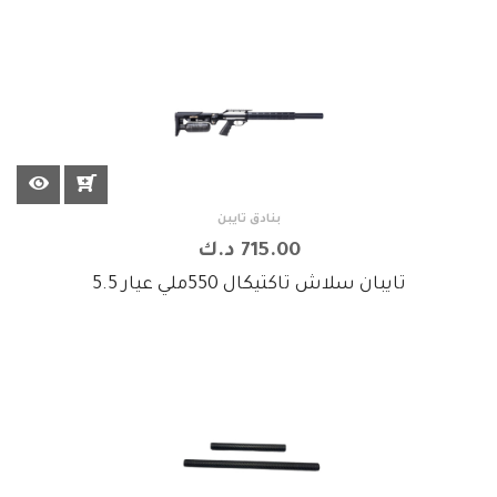
بنادق تايبن
715.00 د.ك
تايبان سلاش تاكتيكال 550ملي عيار 5.5