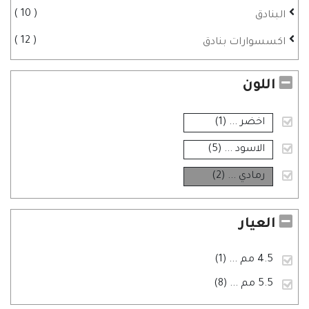
10
البنادق
12
اكسسوارات بنادق
اللون
اخضر
... (1)
الاسود
... (5)
رمادي
... (2)
العيار
4.5 مم
... (1)
5.5 مم
... (8)