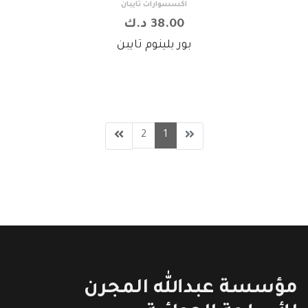
اكسسوارات تايبان
38.00 د.ك
بور بلينوم تايبن
2
1
مؤسسة عبدالله المجرن