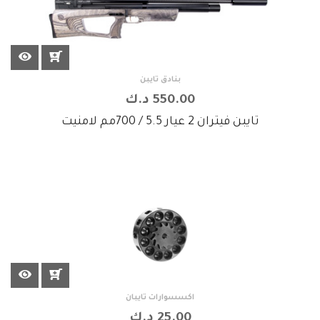
بنادق تايبن
550.00 د.ك
تايبن فيتران 2 عيار 5.5 / 700مم لامنيت
اكسسوارات تايبان
25.00 د.ك