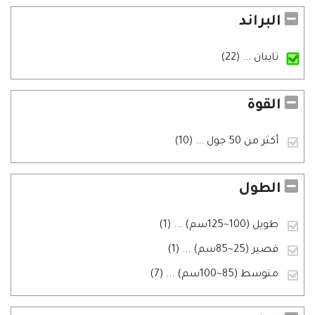
البراند
تايبان
... (22)
القوة
أكثر من 50 جول
... (10)
الطول
طويل (100~125سم)
... (1)
قصير (25~85سم)
... (1)
متوسط (85~100سم)
... (7)