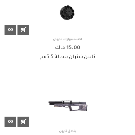
اكسسوارات تايبان
15.00 د.ك
تايبن فيتران محالة 5.5مم
بنادق تايبن