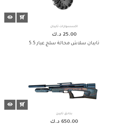
اكسسوارات تايبان
25.00 د.ك
تايبان سلاش محالة سلج عيار 5.5
بنادق تايبن
650.00 د.ك