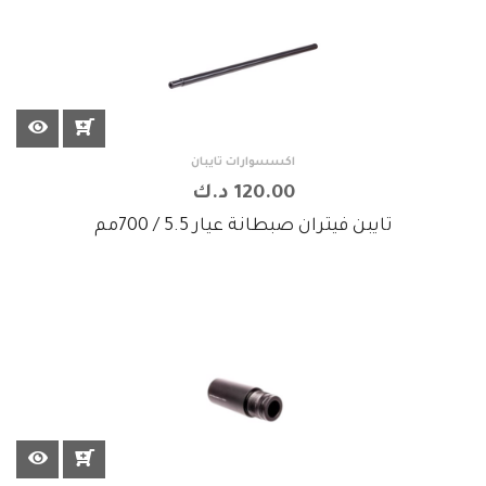
اكسسوارات تايبان
120.00 د.ك
تايبن فيتران صبطانة عيار 5.5 / 700مم